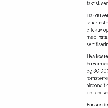
faktisk s
Har du ve
smarteste
effektiv o
med insta
sertifiseri
Hva koste
En varmep
og 30 000 
romstørre
airconditi
betaler se
Passer det