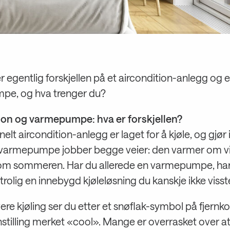
 egentlig forskjellen på et aircondition-anlegg og 
e, og hva trenger du?
ion og varmepumpe: hva er forskjellen?
onelt aircondition-anlegg er laget for å kjøle, og gjør
 varmepumpe jobber begge veier: den varmer om v
 om sommeren. Har du allerede en varmepumpe, ha
trolig en innebygd kjøleløsning du kanskje ikke viss
vere kjøling ser du etter et snøflak-symbol på fjernko
nnstilling merket «cool». Mange er overrasket over a