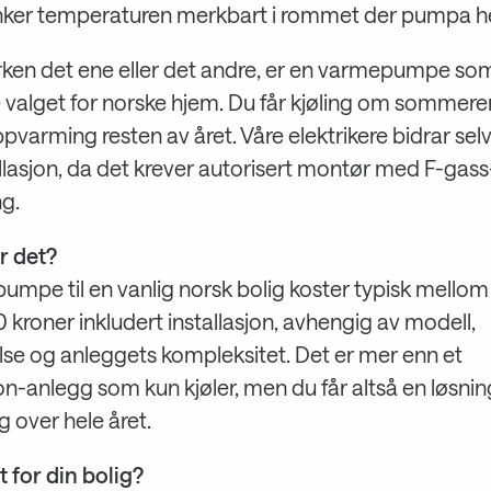
enker temperaturen merkbart i rommet der pumpa h
rken det ene eller det andre, er en varmepumpe som
 valget for norske hjem. Du får kjøling om sommere
ppvarming resten av året. Våre elektrikere bidrar selv
llasjon, da det krever autorisert montør med F-gass
ng.
r det?
umpe til en vanlig norsk bolig koster typisk mello
kroner inkludert installasjon, avhengig av modell,
lse og anleggets kompleksitet. Det er mer enn et
on-anlegg som kun kjøler, men du får altså en løsni
g over hele året.
 for din bolig?