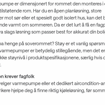
umpe er dimensjonert for rommet den monteres i
tilstøtende rom. Har du en åpen planløsning, store
r mot sør eller et spesielt godt isolert hus, kan det b
nde varmt om sommeren. Da er det lurt å få en fagpe
a slags løsning som passer best for akkurat din boli
a henge på soverommet? Støy er et vanlig spørsmå
armepumper er betydelig stillegående, men det er 
ekke støynivå i produktspesifikasjonene, særlig hvis 
.
on krever fagfolk
velger varmepumpe eller et dedikert aircondition-a
rikere hjelpe deg å finne riktig kjøleløsning, før som