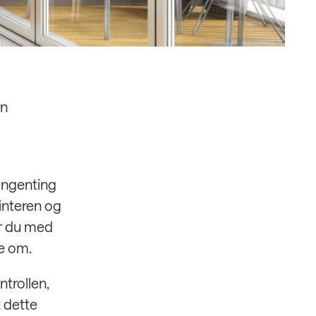
en
 ingenting
interen og
r du med
te om.
ntrollen,
t dette