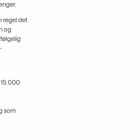
enger.
 regel det
n og
følgelig
-
m 15 000
ng som