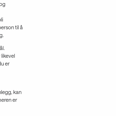
 og
li
rson til å
g.
l.
likevel
du er
nlegg, kan
meren er