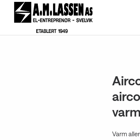
Gå
til
innholdet
Airc
airco
varm
Varm aller