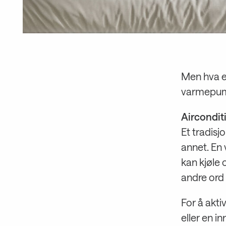
Men hva er
varmepump
Aircondit
Et tradisj
annet. En
kan kjøle
andre ord 
For å akti
eller en i