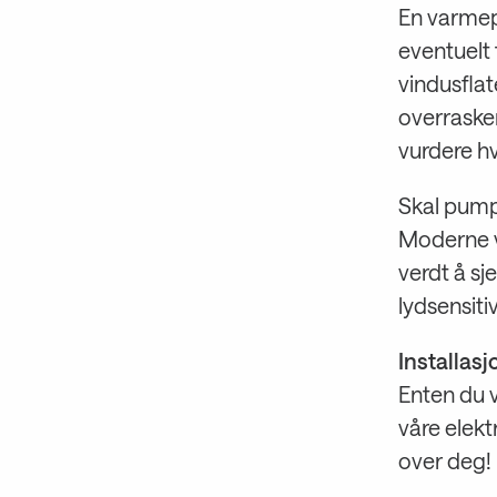
En varmep
eventuelt 
vindusflate
overraske
vurdere hv
Skal pump
Moderne v
verdt å sj
lydsensitiv
Installasj
Enten du 
våre elekt
over deg!