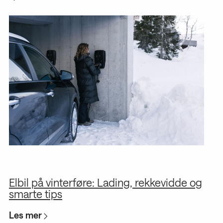
Elbil på vinterføre: Lading, rekkevidde og
G
smarte tips
s
Les mer
L