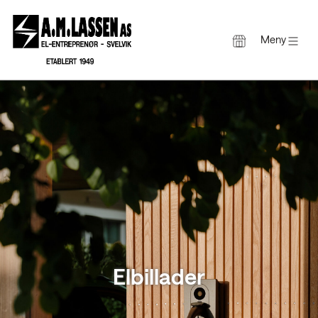
Meny
Gå
til
innholdet
Elbillader